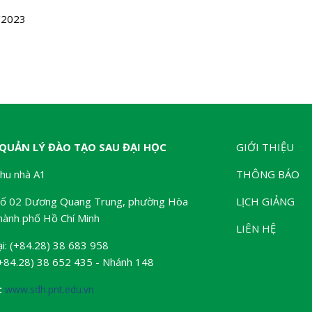
/2023
QUẢN LÝ ĐÀO TẠO SAU ĐẠI HỌC
GIỚI THIỆU
Khu nhà A1
THÔNG BÁO
 Số 02 Dương Quang Trung, phường Hòa
LỊCH GIẢNG
ành phố Hồ Chí Minh
LIÊN HỆ
ại: (+84.28) 38 683 958
(+84.28) 38 652 435 - Nhánh 148
:
www.sdh.pnt.edu.vn