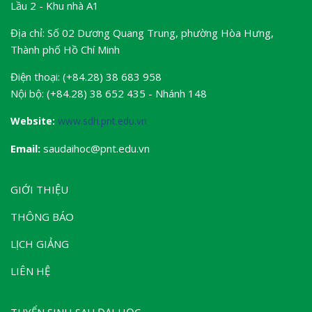
Lầu 2 - Khu nhà A1
Địa chỉ: Số 02 Dương Quang Trung, phường Hòa Hưng,
Thành phố Hồ Chí Minh
Điện thoại: (+84.28) 38 683 958
Nội bộ: (+84.28) 38 652 435 - Nhánh 148
Website:
www.sdh.pnt.edu.vn
Email:
saudaihoc@pnt.edu.vn
GIỚI THIỆU
THÔNG BÁO
LỊCH GIẢNG
LIÊN HỆ
TUYỂN SINH SAU ĐẠI HỌC