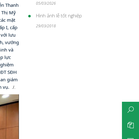
05/03/2026
ễn Thanh 
 Thị Mỹ 
Hình ảnh lễ tốt nghiệp
ác mặt 
29/03/2018
 I, cấp 
với lưu 
h, vướng 
nh và 
 lực 
nghiệm 
LĐT SĐH 
Ban giám 
 vụ. 
./.