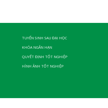
TUYỂN SINH SAU ĐẠI HỌC
KHÓA NGẮN HẠN
QUYẾT ĐỊNH TỐT NGHIỆP
HÌNH ẢNH TỐT NGHIỆP