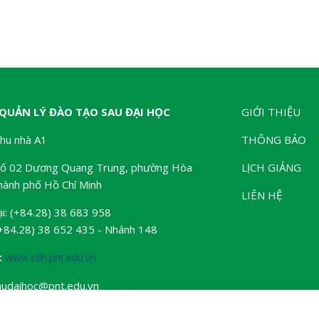
QUẢN LÝ ĐÀO TẠO SAU ĐẠI HỌC
GIỚI THIỆU
Khu nhà A1
THÔNG BÁO
 Số 02 Dương Quang Trung, phường Hòa
LỊCH GIẢNG
ành phố Hồ Chí Minh
LIÊN HỆ
ại: (+84.28) 38 683 958
(+84.28) 38 652 435 - Nhánh 148
:
www.sdh.pnt.edu.vn
udaihoc@pnt.edu.vn