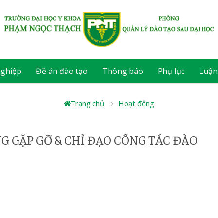
nghiệp
Đề án đào tạo
Thông báo
Phụ lục
Luận
Trang chủ
Hoạt động
 GẶP GỠ & CHỈ ĐẠO CÔNG TÁC ĐÀO