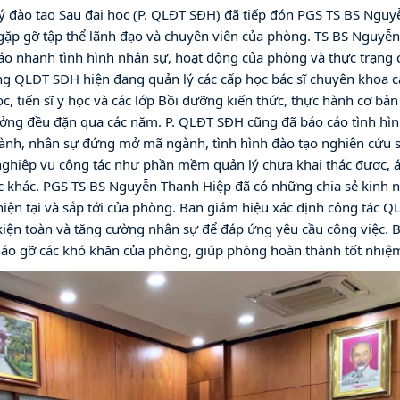
 đào tạo Sau đại học (P. QLĐT SĐH) đã tiếp đón PGS TS BS Nguy
gặp gỡ tập thể lãnh đạo và chuyên viên của phòng. TS BS Nguyễn
o nhanh tình hình nhân sự, hoạt động của phòng và thực trạng c
 QLĐT SĐH hiện đang quản lý các cấp học bác sĩ chuyên khoa cấp
 học, tiến sĩ y học và các lớp Bồi dưỡng kiến thức, thực hành cơ bản 
ưởng đều đặn qua các năm. P. QLĐT SĐH cũng đã báo cáo tình hìn
ành, nhân sự đứng mở mã ngành, tình hình đào tạo nghiên cứu si
ghiệp vụ công tác như phần mềm quản lý chưa khai thác được, áp
c khác. PGS TS BS Nguyễn Thanh Hiệp đã có những chia sẻ kinh 
 hiện tại và sắp tới của phòng. Ban giám hiệu xác định công tác Q
 kiện toàn và tăng cường nhân sự để đáp ứng yêu cầu công việc. 
 tháo gỡ các khó khăn của phòng, giúp phòng hoàn thành tốt nhiệm