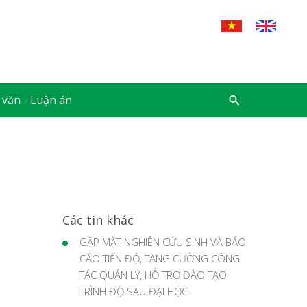
 văn - Luận án
Các tin khác
GẶP MẶT NGHIÊN CỨU SINH VÀ BÁO
CÁO TIẾN ĐỘ, TĂNG CƯỜNG CÔNG
TÁC QUẢN LÝ, HỖ TRỢ ĐÀO TẠO
TRÌNH ĐỘ SAU ĐẠI HỌC