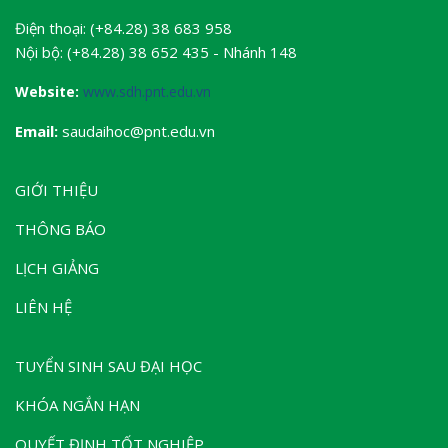
Điện thoại: (+84.28) 38 683 958
Nội bộ: (+84.28) 38 652 435 - Nhánh 148
Website:
www.sdh.pnt.edu.vn
Email:
saudaihoc@pnt.edu.vn
GIỚI THIỆU
THÔNG BÁO
LỊCH GIẢNG
LIÊN HỆ
TUYỂN SINH SAU ĐẠI HỌC
KHÓA NGẮN HẠN
QUYẾT ĐỊNH TỐT NGHIỆP