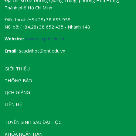
Địa chỉ: Số 02 Dương Quang Trung, phường Hòa Hưng,
Thành phố Hồ Chí Minh
Điện thoại: (+84.28) 38 683 958
Nội bộ: (+84.28) 38 652 435 - Nhánh 148
Website:
www.sdh.pnt.edu.vn
Email:
saudaihoc@pnt.edu.vn
GIỚI THIỆU
THÔNG BÁO
LỊCH GIẢNG
LIÊN HỆ
TUYỂN SINH SAU ĐẠI HỌC
KHÓA NGẮN HẠN