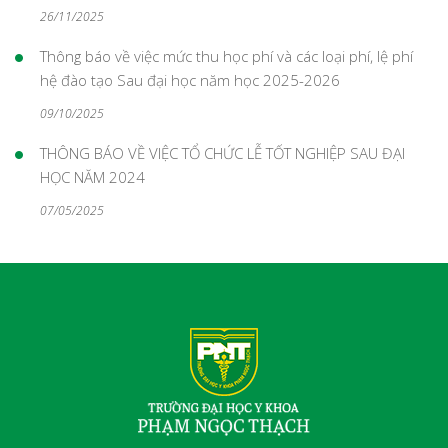
26/11/2025
Thông báo về việc mức thu học phí và các loại phí, lệ phí
hệ đào tạo Sau đại học năm học 2025-2026
09/10/2025
THÔNG BÁO VỀ VIỆC TỔ CHỨC LỄ TỐT NGHIỆP SAU ĐẠI
HỌC NĂM 2024
07/05/2025