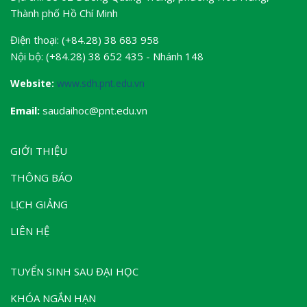
Thành phố Hồ Chí Minh
Điện thoại: (+84.28) 38 683 958
Nội bộ: (+84.28) 38 652 435 - Nhánh 148
Website:
www.sdh.pnt.edu.vn
Email:
saudaihoc@pnt.edu.vn
GIỚI THIỆU
THÔNG BÁO
LỊCH GIẢNG
LIÊN HỆ
TUYỂN SINH SAU ĐẠI HỌC
KHÓA NGẮN HẠN